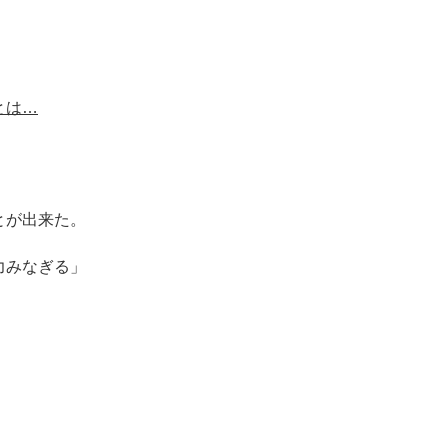
とは…
とが出来た。
力みなぎる」