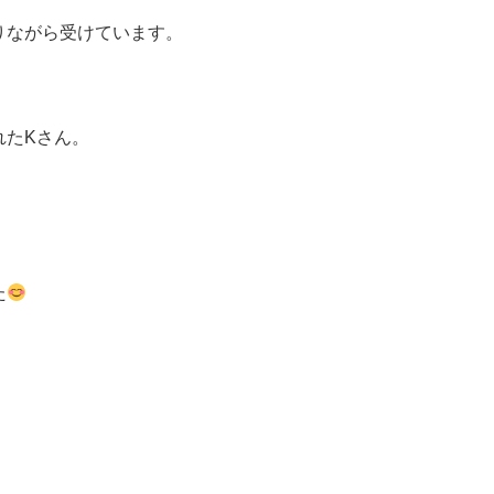
りながら受けていま
す。
れたKさん。
た