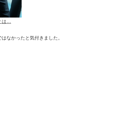
とは…
。
ではなかったと気付
きました。