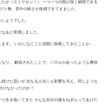
したが（スミマセン！） 一つ一つの因が深く納得できる
づつ 胸、背中の軽さが体感できてきました。
きいようでした。
だなあと実感しました。
します。 いかになにごと頑固に執着してきたことか。。
）
になり、 解放されたことで、パズルがあったような爽快
し続けた思いが 次なる人生にも影響を与え、同じような
付けなかったのか！
かり生き抜いてきた そんな自分の魂をねぎらってあげた