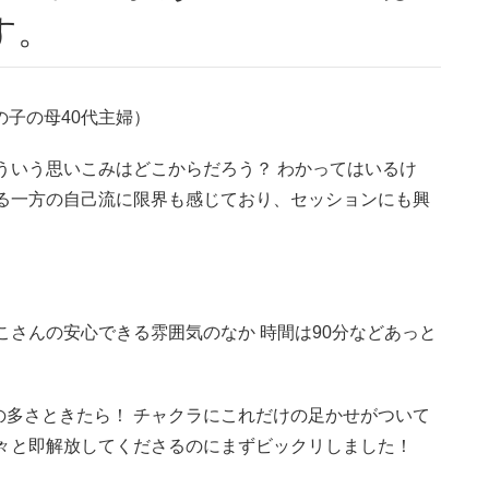
す。
の子の母40代主婦）
ういう思いこみはどこからだろう？ わかってはいるけ
がる一方の自己流に限界も感じており、セッションにも興
こさんの安心できる雰囲気のなか 時間は90分などあっと
の多さときたら！ チャクラにこれだけの足かせがついて
次々と即解放してくださるのにまずビックリしました！