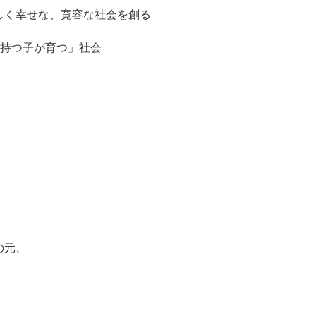
しく幸せな、寛容な社会を創る
を持つ子が育つ」社会
の元、