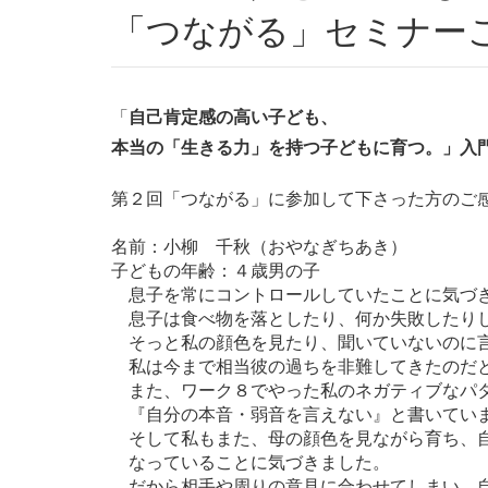
「つながる」セミナー
「
自己肯定感の高い子ども、
本当の「生きる力」を持つ子どもに育つ。」入
第２回「つながる」に参加して下さった方のご
名前：小柳 千秋（おやなぎちあき）
子どもの年齢：４歳男の子
息子を常にコントロールしていたことに気づ
息子は食べ物を落としたり、何か失敗したり
そっと私の顔色を見たり、聞いていないのに
私は今まで相当彼の過ちを非難してきたのだ
また、ワーク８でやった私のネガティブなパ
『自分の本音・弱音を言えない』と書いてい
そして私もまた、母の顔色を見ながら育ち、
なっていることに気づきました。
だから相手や周りの意見に合わせてしまい、